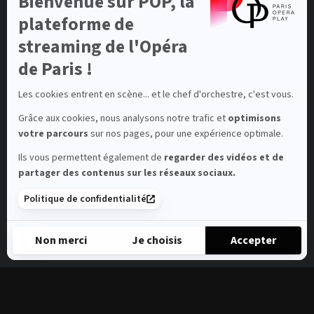
Bienvenue sur POP, la
En
savoir
plateforme de
plus
sur
streaming de l'Opéra
Axeptio
de Paris !
Les cookies entrent en scène... et le chef d'orchestre, c'est vous.
Grâce aux cookies, nous analysons notre trafic et
optimisons
votre parcours
sur nos pages, pour une expérience optimale.
Ils vous permettent également de
regarder des vidéos et de
partager des contenus sur les réseaux sociaux.
Politique de confidentialité
Non merci
Je choisis
Accepter
Axeptio consent
Plateforme de Gestion du Consentement : Personnalisez vos 
Notre plateforme vous permet d'adapter et de gérer vos paramè