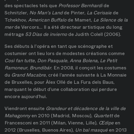
des spectacles tels que
Professor Bernhardi
de
Schnitzler,
No Man’s Land
de Pinter,
La Cerisaie
de
Tchekhov,
American Buffalo
de Mamet,
Le Silence de la
mer
de Vercors... Il a été directeur artistique du long
métrage
53 Días de
invierno
de Judith Colell (2006).
Ses débuts à l'opéra en tant que scénographe et
costumier ont lieu lors de modestes créations comme
Così fan tutte, Don Pasquale
,
Anna Bolena, Le Petit
Ramoneur
,
Brundibár
. En 2008, il conçoit les costumes
du
Grand Macabre
, créé l’année suivante à La Monnaie
de Bruxelles, pour Àlex Ollé de La Fura dels Baus,
marquant le début d’une collaboration qui perdure
encore aujourd’hui.
Viendront ensuite
Grandeur et décadence de la ville de
Mahagonny
en 2010 (Madrid, Moscou),
Quartett
de
Francesconi en 2011 (Milan, Vienne, Lille),
Œdipe
en
2012 (Bruxelles, Buenos Aires),
Un bal masqué
en 2013