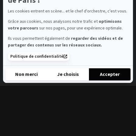
de Paris !
Les cookies entrent en scène... et le chef d'orchestre, c'est vous.
Grâce aux cookies, nous analysons notre trafic et
optimisons
votre parcours
sur nos pages, pour une expérience optimale.
Ils vous permettent également de
regarder des vidéos et de
partager des contenus sur les réseaux sociaux.
Politique de confidentialité
Non merci
Je choisis
Accepter
Axeptio consent
Plateforme de Gestion du Consentement : Personnalisez vos 
Notre plateforme vous permet d'adapter et de gérer vos paramè