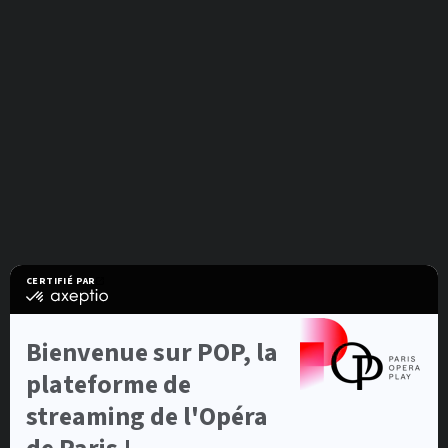
CERTIFIÉ PAR
certifié
par
Axeptio
-
Bienvenue sur POP, la
En
savoir
plateforme de
plus
sur
streaming de l'Opéra
Axeptio