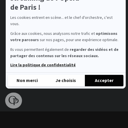
de Paris !
Les cookies entrent en scène... et le chef d'orchestre, c'est
vous.
Grâce aux cookies, nous analysons notre trafic et
optimisons
votre parcours
sur nos pages, pour une expérience optimale.
Ils vous permettent également de
regarder des vidéos et de
partager des contenus sur les réseaux sociaux.
Lire la politique de confidentialité
Non merci
Je choisis
Accepter
Axeptio consent
Plateforme de Gestion du Consentement : Personnalisez vo
Notre plateforme vous permet d'adapter et de gérer vos param