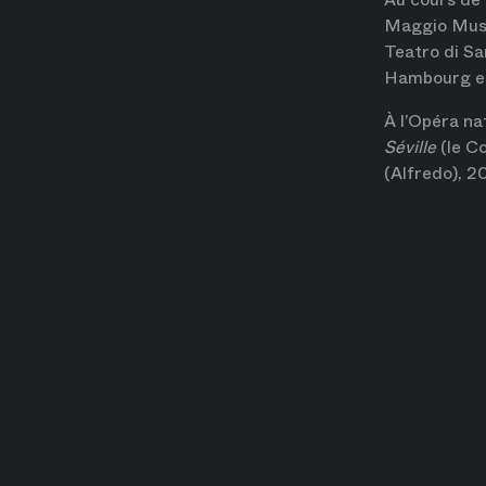
Maggio Music
Teatro di Sa
Hambourg et
À l’Opéra na
Séville
(le C
(Alfredo), 2