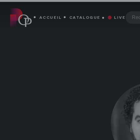
René Barbera - Paris Opera Play
René Barbera - Paris Opera Play
,
retour à l'accueil
ACCUEIL
CATALOGUE
LIVE