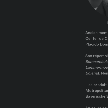
Ancien memb
Center de Ch
Plácido Dom
Son réperto
Somnambul
Lammermoor
Bolena
), Ne
Il se produit
Metropolitan
Bayerische 
Au cours de 