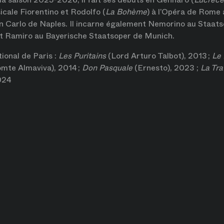
ale Fiorentino et Rodolfo (
La Bohème
) à l’Opéra de Rome 
n Carlo de Naples. Il incarne également Nemorino au Staat
 Ramiro au Bayerische Staatsoper de Munich.
tional de Paris :
Les Puritains
(Lord Arturo Talbot), 2013 ;
Le 
omte Almaviva), 2014 ;
Don Pasquale
(Ernesto), 2023 ;
La Tra
024