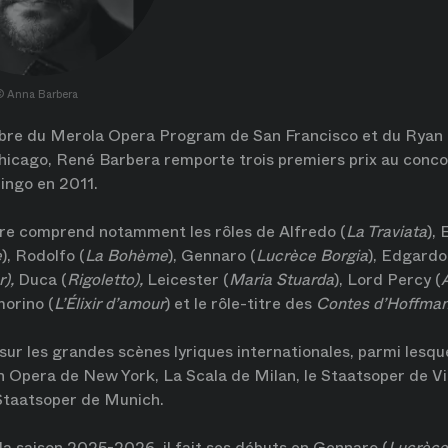
©
Anna Barbera
re du Merola Opera Program de San Francisco et du Ryan
icago, René Barbera remporte trois premiers prix au conco
ingo en 2011.
ire comprend notamment les rôles de Alfredo (
La Traviata
), 
e
), Rodolfo (
La Bohème
), Gennaro (
Lucrèce Borgia
), Edgardo
),
Duca (
Rigoletto),
Leicester (
Maria Stuarda
), Lord Percy (
morino (
L’Élixir d’amour
) et le rôle-titre des
Contes d’Hoffma
 sur les grandes scènes lyriques internationales, parmi lesque
 Opera de New York, La Scala de Milan, le Staatsoper de Vi
Staatsoper de Munich.
la saison 2025-2026, il fait ses débuts en Gennaro (
Lucrèce