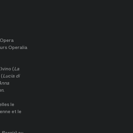
 Opera
urs Operalia
Elvino (
La
 (
Lucia di
Anna
nn
.
lles le
enne et le
 Borgia
) au