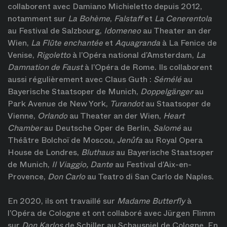
collaborent avec Damiano Michieletto depuis 2012,
notamment sur
La Bohème
,
Falstaff
et
La Cenerentola
au Festival de Salzbourg,
Idomeneo
au Theater an der
Wien,
La Flûte enchantée
et
Aquagranda
à La Fenice de
Venise,
Rigoletto
à l’Opéra national d’Amsterdam,
La
Damnation de Faust
à l’Opéra de Rome. Ils collaborent
aussi régulièrement avec Claus Guth :
Sémélé
au
Bayerische Staatsoper de Munich,
Doppelgänger
au
Park Avenue de New York,
Turandot
au Staatsoper de
Vienne,
Orlando
au Theater an der Wien,
Heart
Chamber
au Deutsche Oper de Berlin,
Salomé
au
Théâtre Bolchoï de Moscou,
Jenůfa
au Royal Opera
House de Londres,
Bluthaus
au Bayerische Staatsoper
de Munich,
Il Viaggio, Dante
au Festival d’Aix-en-
Provence,
Don Carlo
au Teatro di San Carlo de Naples.
En 2020, ils ont travaillé sur
Madame Butterfly
à
l’Opéra de Cologne et ont collaboré avec Jürgen Flimm
sur
Don Karlos
de Schiller au Schauspiel de Cologne. En