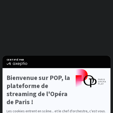
CERTIFIÉ PAR
certifié
par
Axeptio
-
Bienvenue sur POP, la
En
savoir
plateforme de
plus
sur
streaming de l'Opéra
Axeptio
de Paris !
Les cookies entrent en scène... et le chef d'orchestre, c'est vous.