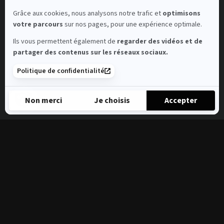
Grâce aux cookies, nous analysons notre trafic et
optimisons
votre parcours
sur nos pages, pour une expérience optimale.
Ils vous permettent également de
regarder des vidéos et de
partager des contenus sur les réseaux sociaux.
Politique de confidentialité
Non merci
Je choisis
Accepter
Axeptio consent
Plateforme de Gestion du Consentement : Personnalisez vos 
Notre plateforme vous permet d'adapter et de gérer vos paramè