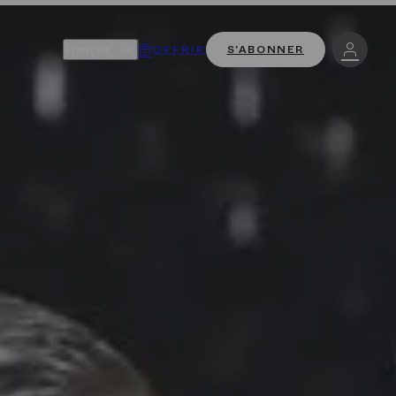
Français
OFFRIR
S'ABONNER
- Français
Se co