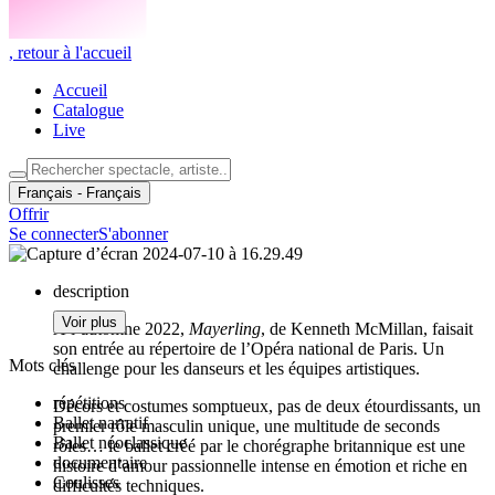
,
retour à l'accueil
Accueil
Catalogue
Live
Français
- Français
Offrir
Se connecter
S'abonner
description
Voir plus
À l’automne 2022,
Mayerling
, de Kenneth McMillan, faisait
son entrée au répertoire de l’Opéra national de Paris. Un
Mots clés
challenge pour les danseurs et les équipes artistiques.
répétitions
Décors et costumes somptueux, pas de deux étourdissants, un
Ballet narratif
premier rôle masculin unique, une multitude de seconds
Ballet néoclassique
rôles… le ballet créé par le chorégraphe britannique est une
documentaire
histoire d’amour passionnelle intense en émotion et riche en
Coulisses
difficultés techniques.