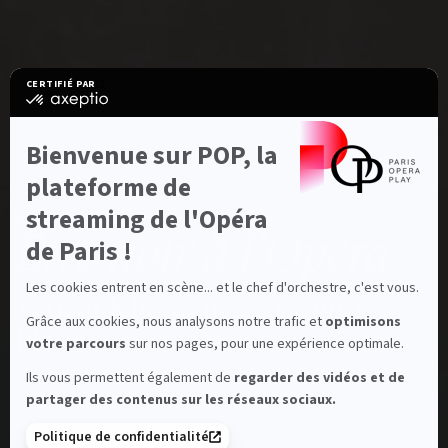
CERTIFIÉ PAR
certifié
par
Axeptio
-
Bienvenue sur POP, la
En
savoir
plateforme de
plus
sur
streaming de l'Opéra
Characteristiques
DOCUMENTAIRE
Axeptio
Être noir à l’Opéra
de Paris !
Les cookies entrent en scène... et le chef d'orchestre, c'est vous.
Youcef Khemane et Virginie
Grâce aux cookies, nous analysons notre trafic et
optimisons
Plaut
votre parcours
sur nos pages, pour une expérience optimale.
Ils vous permettent également de
regarder des vidéos et de
58 min
Full HD
FR
EN
Durée:
Full HD:
Langue:
Sous titres:
partager des contenus sur les réseaux sociaux.
Politique de confidentialité