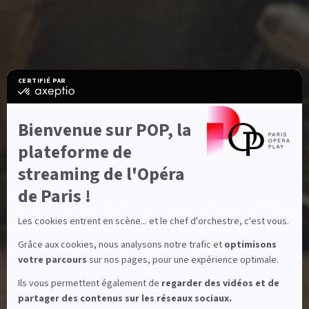
CERTIFIÉ PAR
certifié
par
Axeptio
-
Bienvenue sur POP, la
En
savoir
plateforme de
plus
sur
streaming de l'Opéra
Axeptio
de Paris !
Characteristiques
OPÉRA
Le Barbier de Séville
Les cookies entrent en scène... et le chef d'orchestre, c'est vous.
Grâce aux cookies, nous analysons notre trafic et
optimisons
Gioacchino Rossini
votre parcours
sur nos pages, pour une expérience optimale.
Ils vous permettent également de
regarder des vidéos et de
2h34
Full HD
IT
FR / EN
Durée:
Full HD:
Langue:
Sous titres:
partager des contenus sur les réseaux sociaux.