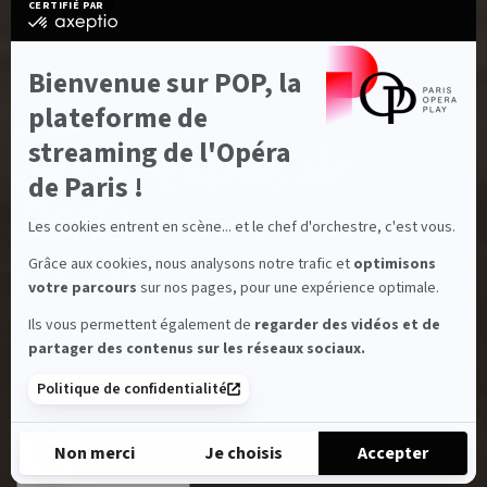
CERTIFIÉ PAR
certifié
par
Axeptio
-
Bienvenue sur POP, la
En
savoir
plateforme de
plus
Characteristiques
BALLET
sur
streaming de l'Opéra
Notre-Dame de
Axeptio
de Paris !
Paris
Les cookies entrent en scène... et le chef d'orchestre, c'est vous.
Grâce aux cookies, nous analysons notre trafic et
optimisons
Roland Petit
votre parcours
sur nos pages, pour une expérience optimale.
Ils vous permettent également de
regarder des vidéos et de
1h25
Full HD
Durée:
Full HD:
partager des contenus sur les réseaux sociaux.
Politique de confidentialité
S'ABONNER
Partage
Non merci
Je choisis
Accepter