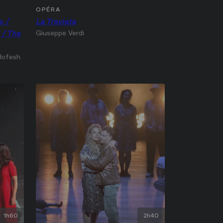
OPÉRA
s /
La Traviata
 / The
Giuseppe Verdi
 Hofesh
1h60
2h40