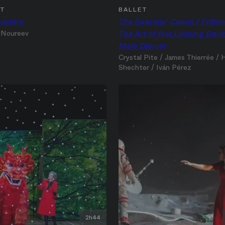
ET
BALLET
yadère
The Seasons' Canon / Frôlon
 Noureev
The Art of Not Looking Back
Male Dancer
Crystal Pite / James Thierrée /
Shechter / Iván Pérez
2h44