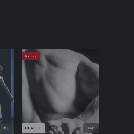
Replay
1h28
GRATUIT
3h45