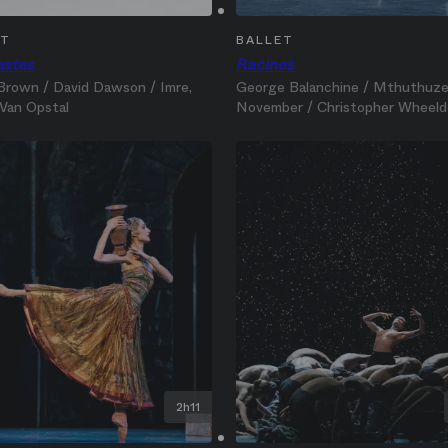
ET
BALLET
astes
Racines
 Brown / David Dawson / Imre,
George Balanchine / Mthuthuzel
Van Opstal
November / Christopher‎ Wheel
2h11