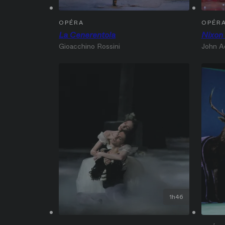
OPÉRA
OPÉR
La Cenerentola
Nixon 
Gioacchino Rossini
John A
1h46