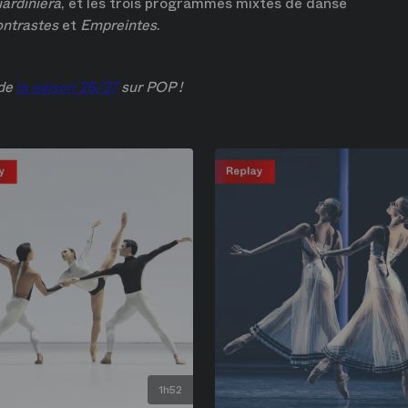
iardiniera
, et les trois programmes mixtes de danse 
ntrastes 
et 
Empreintes
.
de 
la saison 26/27
 sur POP !
1h52