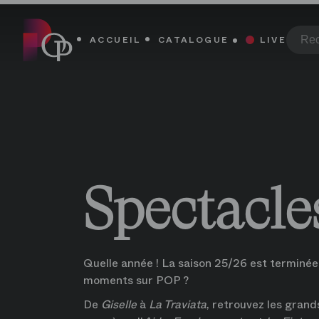
Spectacles de la saison 25/26 en streaming sur Paris Opera
Spectacles de la saison 25/26 en streaming sur Paris O
ACCUEIL
CATALOGUE
LIVE
Spectacles
Quelle année ! La saison 25/26 est terminée :
moments sur POP ?
De 
Giselle 
à 
La Traviata
, retrouvez les grands