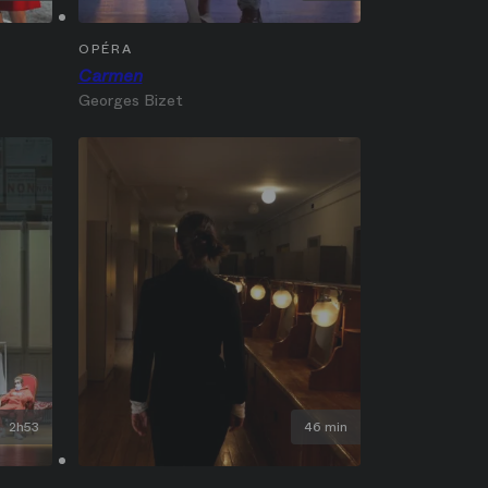
OPÉRA
Carmen
Georges Bizet
2h53
46 min