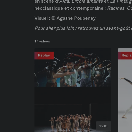
en scène d'
Aida
, 
Ercole amante
 et 
La Finta g
néoclassique et contemporaine : 
Racines
, 
Co
Visuel : © Agathe Poupeney
Pour aller plus loin : retrouvez un avant-goût 
17 vidéos
1h30