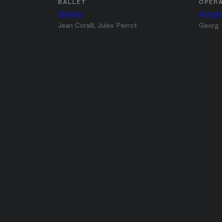
BALLET
OPÉR
Giselle
Ariod
Jean Coralli, Jules Perrot
Georg 