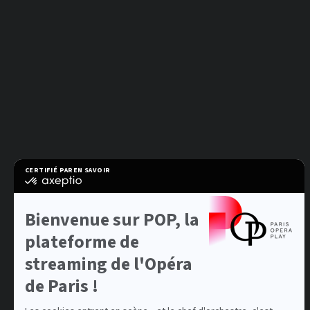
CERTIFIÉ PAR
EN SAVOIR PLUS SUR
certifié
par
Axeptio
-
Bienvenue sur POP, la
En
savoir
plateforme de
plus
sur
streaming de l'Opéra
Axeptio
de Paris !