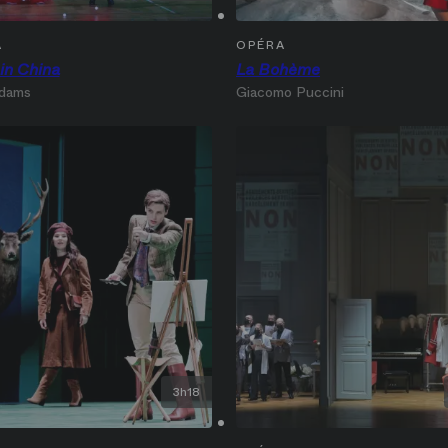
A
OPÉRA
in China
La Bohème
dams
Giacomo Puccini
3h18