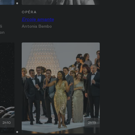
OPÉRA
Ercole amante
i‎
Antonia Bembo
don
2h10
2h19