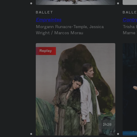
BALLET
BALL
Empreintes
Contr
Morgann Runacre-Temple, Jessica‎
Trisha
Wright / Marcos Morau
Marne 
2h28