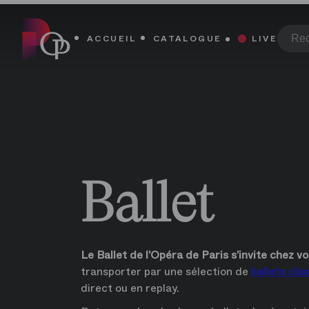
Regardez les ballets de l’Opéra de Paris, en direct ou en rep
Regardez les ballets de l’Opéra de Paris, en direct ou e
ACCUEIL
CATALOGUE
LIVE
Ballet
Le Ballet de l’Opéra de Paris s’invite chez vo
transporter par une sélection de 
ballets cla
direct ou en replay.