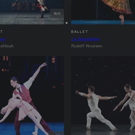
1h11
ET
BALLET
es
La Bayadère
Lehlouh
Rudolf Noureev