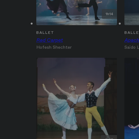
1h14
BALLET
BALL
Red Carpet
Apach
Hofesh Shechter
Saïdo 