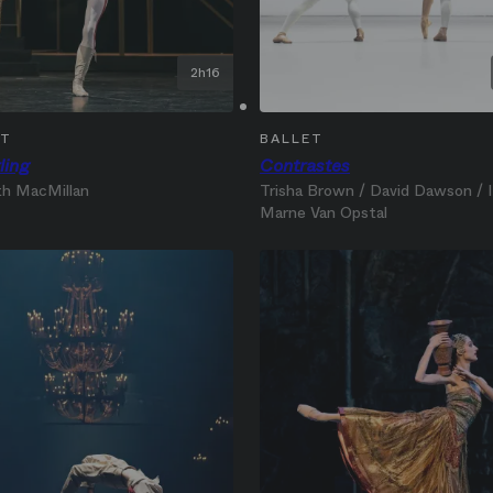
2h16
ET
BALLET
ling
Contrastes
h MacMillan
Trisha Brown / David Dawson / I
Marne Van Opstal