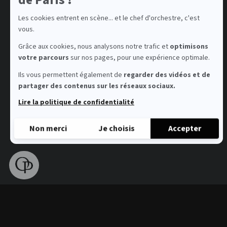
Les cookies entrent en scène... et le chef d'orchestre, c'est
vous.
Grâce aux cookies, nous analysons notre trafic et
optimisons
votre parcours
sur nos pages, pour une expérience optimale.
Ils vous permettent également de
regarder des vidéos et de
partager des contenus sur les réseaux sociaux.
Lire la politique de confidentialité
Non merci
Je choisis
Accepter
Axeptio consent
Plateforme de Gestion du Consentement : Personnalisez vo
Notre plateforme vous permet d'adapter et de gérer vos param