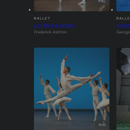
1h47
BALLET
BALL
La Fille mal gardée
Ballet
Frederick Ashton
George
1h33