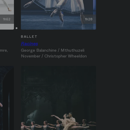
1h52
1h28
BALLET
Racines
mre,
George Balanchine / Mthuthuzeli‎
November / Christopher‎ Wheeldon