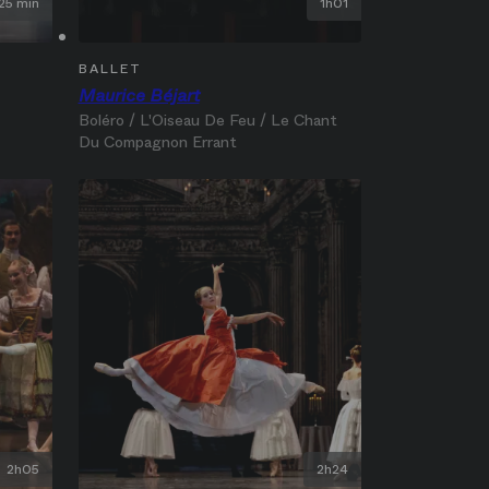
25 min
1h01
BALLET
Maurice Béjart
Boléro / L'Oiseau De Feu / Le Chant
Du Compagnon Errant
2h05
2h24