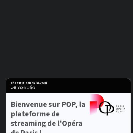
CERTIFIÉ PAR
EN SAVOIR PLUS SUR
certifié
par
Axeptio
-
Bienvenue sur POP, la
En
savoir
plateforme de
plus
sur
streaming de l'Opéra
Axeptio
de Paris !