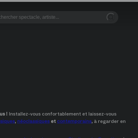
lay
n replay
,
retour à l'accueil
us !
 Installez-vous confortablement et laissez-vous 
ssiques
, 
néoclassiques
 et 
contemporains
,
 à regarder en 