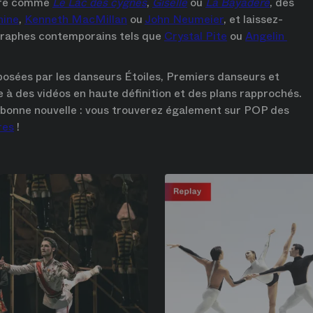
ire comme 
Le Lac des cygnes
, 
Giselle
 ou 
La Bayadère
, des 
hine
, 
Kenneth MacMillan
 ou 
John Neumeier
, et laissez-
graphes contemporains tels que 
Crystal Pite
 ou 
Angelin 
posées par les danseurs Étoiles, Premiers danseurs et 
 à des vidéos en haute définition et des plans rapprochés. 
Et si vous rêvez de vous faufiler en coulisse, bonne nouvelle : vous trouverez également sur POP des 
res
 !