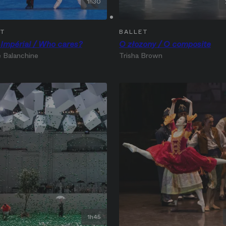
1h30
ET
BALLET
 Impérial / Who cares?
O złozony / O composite
 Balanchine
Trisha Brown
1h45